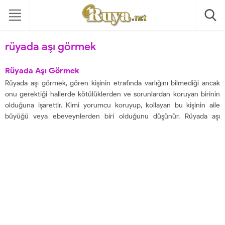
rüyada aşı görmek
Rüyada Aşı Görmek
Rüyada aşı görmek, gören kişinin etrafında varlığını bilmediği ancak
onu gerektiği hallerde kötülüklerden ve sorunlardan koruyan birinin
olduğuna işarettir. Kimi yorumcu koruyup, kollayan bu kişinin aile
büyüğü veya ebeveynlerden biri olduğunu düşünür. Rüyada aşı
görmek, bazı yorumlara göre de kişinin işle ilgili güzelliklerle
karşılaşacağına işarettir. Bu rüyayı gören kimse karşısına...