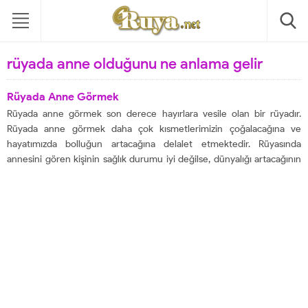
rüyada anne olduğunu ne anlama gelir
Rüyada Anne Görmek
Rüyada anne görmek son derece hayırlara vesile olan bir rüyadır.
Rüyada anne görmek daha çok kısmetlerimizin çoğalacağına ve
hayatımızda bolluğun artacağına delalet etmektedir. Rüyasında
annesini gören kişinin sağlık durumu iyi değilse, dünyalığı artacağının
işaretidir. Bu rüyayı gören ister fakir ister zengin olsun evine bolluk ve
şans girecektir. Rüyada annesinin öldüğünü görmek,...