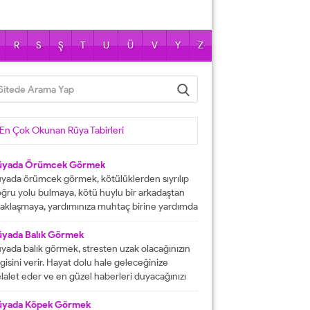
R
S
Ş
T
U
Ü
V
Y
Z
En Çok Okunan Rüya Tabirleri
üyada Örümcek Görmek
yada örümcek görmek, kötülüklerden sıyrılıp
ğru yolu bulmaya, kötü huylu bir arkadaştan
aklaşmaya, yardımınıza muhtaç birine yardımda
lunmaya işarettir. Rüyada örümcekler görmek
ni çok sayıda örümcekler görülmesi kısa
üyada Balık Görmek
manda haneye gelecek bolluk ve berekete,
yada balık görmek, stresten uzak olacağınızın
le içinden birine gelecek paraya tabir edilir.
lgisini verir. Hayat dolu hale geleceğinize
üyada evde örümcek görmek, düşmanı
lalet eder ve en güzel haberleri duyacağınızı
rafından kötülüğe uğramaya, sıkıntılar içine...
stermektedir. Büyük bir mutluluğa
aşacağınıza delalet eder ve kısmetlerinizin
üyada Köpek Görmek