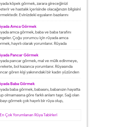
tacak olmasına işaret etmektedir. İşlerinizin
yada köpek görmek, zarara gireceğinizi
lunda gideceğini gösterirken, ömür boyu
sterir ve hastalık içerisinde olacağınızın bilgisini
recek olan konforlu bir hayatın varlığına delalet
rmektedir. Evinizdeki eşyaların bazılarını
er. Ağız tadınızı bozan faktörleri...
ybedeceğinize delalet etmektedir. Kuvvetsiz
r durumun içerisinde kalacağınızın ve rahatsızlık
üyada Amca Görmek
erisinde olacağınızın haberini vermektedir.
yada amca görmek, baba ve baba tarafını
reketsiz dönemlerin içerisinde olacağınızın
mgeler. Çoğu yorumcu için rüyada amca
lgisini verir ve kendinizi başarısız
rmek, hayırlı olarak yorumlanır. Rüyada
ssedeceğinize işaret olacaktır. Diğer yandan ise
casını gören kişi, kısa süre içerisinde
satlık yapacak olan kişilerden dolayı başınızın...
runlarını çözüp, huzura kavuşacak demektir.
üyada Pancar Görmek
er bu rüyayı gören kişinin sağlık sıkıntıları varsa,
yada pancar görmek, mal ve mülk edinmeye,
nlar çözüme ulaşacak olarak yorumlanır. İşsiz
rekete, bol kazanca yorumlanır. Rüyasında
an kişinin bu rüyayı görmesi hayırlı iş
ncar gören kişi yakınındaki bir kadın yüzünden
lacağını...
ra düşebilir, acı haber alabilir, başına gelecek
laya, üzüntüye ve kedere tabir edilebilir. Bekar
üyada Baba Görmek
risi rüyasında pancar görürse, yakın zamanda
yada baba görmek, babasını, babanızın hayatta
şanlanır yada evlenir. Evli birisinin gördüğü
up olmamasına göre farklı anlam taşır. Sağ olan
ncar rüyası, eşiyle kavgaya yada ayrılığa...
bayı görmek çok hayırlı bir rüya olup,
teklerinizin gerçekleşeceğini, helal kazanca
vuşacağınızı gösterir. Çünkü babalar kişiye
En Çok Yorumlanan Rüya Tabirleri
yat veren veren en değerli varlıklar, kişinin
şam kaynağıdır. Rüyayı gören kişinin babası