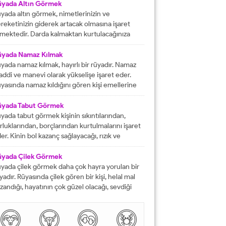
fat etmiş ise ihtiyacı olanlara yardım etmesi
üyada Altın Görmek
rektiğini...
yada altın görmek, nimetlerinizin ve
reketinizin giderek artacak olmasına işaret
mektedir. Darda kalmaktan kurtulacağınıza
lalet eder ve engelleri yok edeceğinizi
stermektedir. İyi bir hayata sahip olmanızın
üyada Namaz Kılmak
ündeki tüm pürüzlerin yok olacağını işaret
yada namaz kılmak, hayırlı bir rüyadır. Namaz
mektedir. Emeklerinizin heba olmayacağını
ddi ve manevi olarak yükselişe işaret eder.
steren rüyalardan birisi şeklinde
yasında namaz kıldığını gören kişi emellerine
tarılmaktadır. Rüyada altın bileklik görmek,
z zamanda ulaşır. Namaz, rüya da olsa kişinin
şarılarınızın giderek artacak olmasına delalet
neviyatının güçleneceğini ve Allah tarafından
üyada Tabut Görmek
mektedir....
vilen bir kişi olduğunu gösterir. Rüyalarımızda
yada tabut görmek kişinin sıkıntılarından,
rdüklerimiz çoğunlukla gerçek hayatla birebir
rluklarından, borçlarından kurtulmalarını işaret
tüşmezler. Rüyalarımızda...
er. Kinin bol kazanç sağlayacağı, rızık ve
lkiyet anlamına gelir. Rüya sırasında tabut
rmek aynı zaman da kişinin bahtının ve
üyada Çilek Görmek
nsının kapanmış olduğunu ifade eder. Rüyada
yada çilek görmek daha çok hayra yorulan bir
but görmek aynı zamanda kişinin yol hazırlığına
yadır. Rüyasında çilek gören bir kişi, helal mal
receği anlamına gelir....
zandığı, hayatının çok güzel olacağı, sevdiği
sanlarla karşılaşacağı ve maddi sorunlarını
mamen düzelteceğine işarettir. Rüyada görülen
lek, çoğunlukla aşkı ve tutkuyu da delalet eder.