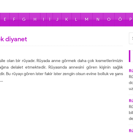
E
F
G
H
I
İ
J
K
L
M
N
O
Ö
P
k diyanet
le olan bir rüyadır. Rüyada anne görmek daha çok kısmetlerimizin
ğına delalet etmektedir. Rüyasında annesini gören kişinin sağlık
R
dir. Bu rüyayı gören ister fakir ister zengin olsun evine bolluk ve şans
Rü
..
do
uz
bu
ya
R
za
Rü
ai
bi
R
de
ta
gö
ul
R