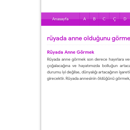
Anasayfa
A
B
C
Ç
D
rüyada anne olduğunu görme
Rüyada Anne Görmek
Rüyada anne görmek son derece hayırlara vesi
çoğalacağına ve hayatımızda bolluğun artaca
durumu iyi değilse, dünyalığı artacağının işareti
girecektir. Rüyada annesinin öldüğünü görmek,.