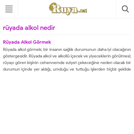
rüyada alkol nedir
Rüyada Alkol Görmek
Rüyada alkol görmek; bir insanın sağlık durumunun daha iyi olacağının
göstergesidir. Rüyada alkol ve alkollü içecek ve yiyeceklerin görülmesi;
rüyayı gören kişinin cehennemde eziyet çekeceğine neden olacak bir
durumun içinde yer aldığı, umduğu ve tuttuğu işlerden hiçbir şekilde
hayır gelmeyeceğine ve özellikle rahat olmayan son derece huzursuz,
mutsuz bir yaşam...