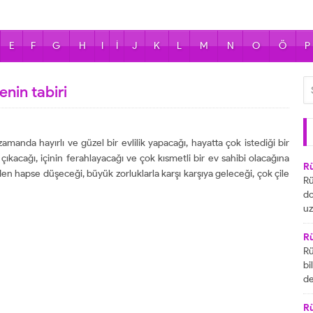
E
F
G
H
I
İ
J
K
L
M
N
O
Ö
P
nin tabiri
manda hayırlı ve güzel bir evlilik yapacağı, hayatta çok istediği bir
 çıkacağı, içinin ferahlayacağı ve çok kısmetli bir ev sahibi olacağına
R
den hapse düşeceği, büyük zorluklarla karşı karşıya geleceği, çok çile
Rü
do
uz
bu
ya
R
za
Rü
ai
bi
R
de
ta
gö
ul
R