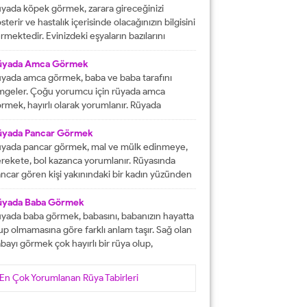
tacak olmasına işaret etmektedir. İşlerinizin
yada köpek görmek, zarara gireceğinizi
lunda gideceğini gösterirken, ömür boyu
sterir ve hastalık içerisinde olacağınızın bilgisini
recek olan konforlu bir hayatın varlığına delalet
rmektedir. Evinizdeki eşyaların bazılarını
er. Ağız tadınızı bozan faktörleri...
ybedeceğinize delalet etmektedir. Kuvvetsiz
r durumun içerisinde kalacağınızın ve rahatsızlık
üyada Amca Görmek
erisinde olacağınızın haberini vermektedir.
yada amca görmek, baba ve baba tarafını
reketsiz dönemlerin içerisinde olacağınızın
mgeler. Çoğu yorumcu için rüyada amca
lgisini verir ve kendinizi başarısız
rmek, hayırlı olarak yorumlanır. Rüyada
ssedeceğinize işaret olacaktır. Diğer yandan ise
casını gören kişi, kısa süre içerisinde
satlık yapacak olan kişilerden dolayı başınızın...
runlarını çözüp, huzura kavuşacak demektir.
üyada Pancar Görmek
er bu rüyayı gören kişinin sağlık sıkıntıları varsa,
yada pancar görmek, mal ve mülk edinmeye,
nlar çözüme ulaşacak olarak yorumlanır. İşsiz
rekete, bol kazanca yorumlanır. Rüyasında
an kişinin bu rüyayı görmesi hayırlı iş
ncar gören kişi yakınındaki bir kadın yüzünden
lacağını...
ra düşebilir, acı haber alabilir, başına gelecek
laya, üzüntüye ve kedere tabir edilebilir. Bekar
üyada Baba Görmek
risi rüyasında pancar görürse, yakın zamanda
yada baba görmek, babasını, babanızın hayatta
şanlanır yada evlenir. Evli birisinin gördüğü
up olmamasına göre farklı anlam taşır. Sağ olan
ncar rüyası, eşiyle kavgaya yada ayrılığa...
bayı görmek çok hayırlı bir rüya olup,
teklerinizin gerçekleşeceğini, helal kazanca
vuşacağınızı gösterir. Çünkü babalar kişiye
En Çok Yorumlanan Rüya Tabirleri
yat veren veren en değerli varlıklar, kişinin
şam kaynağıdır. Rüyayı gören kişinin babası