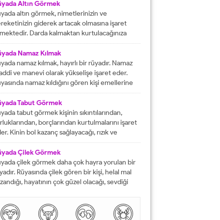
fat etmiş ise ihtiyacı olanlara yardım etmesi
üyada Altın Görmek
rektiğini...
yada altın görmek, nimetlerinizin ve
reketinizin giderek artacak olmasına işaret
mektedir. Darda kalmaktan kurtulacağınıza
lalet eder ve engelleri yok edeceğinizi
stermektedir. İyi bir hayata sahip olmanızın
üyada Namaz Kılmak
ündeki tüm pürüzlerin yok olacağını işaret
yada namaz kılmak, hayırlı bir rüyadır. Namaz
mektedir. Emeklerinizin heba olmayacağını
ddi ve manevi olarak yükselişe işaret eder.
steren rüyalardan birisi şeklinde
yasında namaz kıldığını gören kişi emellerine
tarılmaktadır. Rüyada altın bileklik görmek,
z zamanda ulaşır. Namaz, rüya da olsa kişinin
şarılarınızın giderek artacak olmasına delalet
neviyatının güçleneceğini ve Allah tarafından
üyada Tabut Görmek
mektedir....
vilen bir kişi olduğunu gösterir. Rüyalarımızda
yada tabut görmek kişinin sıkıntılarından,
rdüklerimiz çoğunlukla gerçek hayatla birebir
rluklarından, borçlarından kurtulmalarını işaret
tüşmezler. Rüyalarımızda...
er. Kinin bol kazanç sağlayacağı, rızık ve
lkiyet anlamına gelir. Rüya sırasında tabut
rmek aynı zaman da kişinin bahtının ve
üyada Çilek Görmek
nsının kapanmış olduğunu ifade eder. Rüyada
yada çilek görmek daha çok hayra yorulan bir
but görmek aynı zamanda kişinin yol hazırlığına
yadır. Rüyasında çilek gören bir kişi, helal mal
receği anlamına gelir....
zandığı, hayatının çok güzel olacağı, sevdiği
sanlarla karşılaşacağı ve maddi sorunlarını
mamen düzelteceğine işarettir. Rüyada görülen
lek, çoğunlukla aşkı ve tutkuyu da delalet eder.