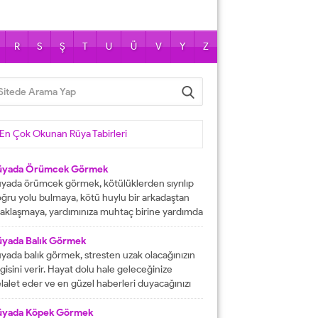
R
S
Ş
T
U
Ü
V
Y
Z
En Çok Okunan Rüya Tabirleri
üyada Örümcek Görmek
yada örümcek görmek, kötülüklerden sıyrılıp
ğru yolu bulmaya, kötü huylu bir arkadaştan
aklaşmaya, yardımınıza muhtaç birine yardımda
lunmaya işarettir. Rüyada örümcekler görmek
ni çok sayıda örümcekler görülmesi kısa
üyada Balık Görmek
manda haneye gelecek bolluk ve berekete,
yada balık görmek, stresten uzak olacağınızın
le içinden birine gelecek paraya tabir edilir.
lgisini verir. Hayat dolu hale geleceğinize
üyada evde örümcek görmek, düşmanı
lalet eder ve en güzel haberleri duyacağınızı
rafından kötülüğe uğramaya, sıkıntılar içine...
stermektedir. Büyük bir mutluluğa
aşacağınıza delalet eder ve kısmetlerinizin
üyada Köpek Görmek