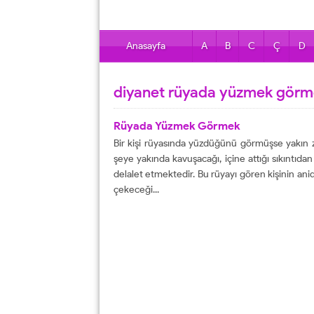
Anasayfa
A
B
C
Ç
D
diyanet rüyada yüzmek görme
Rüyada Yüzmek Görmek
Bir kişi rüyasında yüzdüğünü görmüşse yakın za
şeye yakında kavuşacağı, içine attığı sıkıntıdan
delalet etmektedir. Bu rüyayı gören kişinin ani
çekeceği...