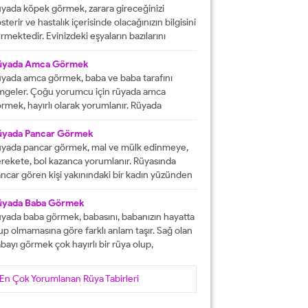
tacak olmasına işaret etmektedir. İşlerinizin
yada köpek görmek, zarara gireceğinizi
lunda gideceğini gösterirken, ömür boyu
sterir ve hastalık içerisinde olacağınızın bilgisini
recek olan konforlu bir hayatın varlığına delalet
rmektedir. Evinizdeki eşyaların bazılarını
er. Ağız tadınızı bozan faktörleri...
ybedeceğinize delalet etmektedir. Kuvvetsiz
r durumun içerisinde kalacağınızın ve rahatsızlık
üyada Amca Görmek
erisinde olacağınızın haberini vermektedir.
yada amca görmek, baba ve baba tarafını
reketsiz dönemlerin içerisinde olacağınızın
mgeler. Çoğu yorumcu için rüyada amca
lgisini verir ve kendinizi başarısız
rmek, hayırlı olarak yorumlanır. Rüyada
ssedeceğinize işaret olacaktır. Diğer yandan ise
casını gören kişi, kısa süre içerisinde
satlık yapacak olan kişilerden dolayı başınızın...
runlarını çözüp, huzura kavuşacak demektir.
üyada Pancar Görmek
er bu rüyayı gören kişinin sağlık sıkıntıları varsa,
yada pancar görmek, mal ve mülk edinmeye,
nlar çözüme ulaşacak olarak yorumlanır. İşsiz
rekete, bol kazanca yorumlanır. Rüyasında
an kişinin bu rüyayı görmesi hayırlı iş
ncar gören kişi yakınındaki bir kadın yüzünden
lacağını...
ra düşebilir, acı haber alabilir, başına gelecek
laya, üzüntüye ve kedere tabir edilebilir. Bekar
üyada Baba Görmek
risi rüyasında pancar görürse, yakın zamanda
yada baba görmek, babasını, babanızın hayatta
şanlanır yada evlenir. Evli birisinin gördüğü
up olmamasına göre farklı anlam taşır. Sağ olan
ncar rüyası, eşiyle kavgaya yada ayrılığa...
bayı görmek çok hayırlı bir rüya olup,
teklerinizin gerçekleşeceğini, helal kazanca
vuşacağınızı gösterir. Çünkü babalar kişiye
En Çok Yorumlanan Rüya Tabirleri
yat veren veren en değerli varlıklar, kişinin
şam kaynağıdır. Rüyayı gören kişinin babası