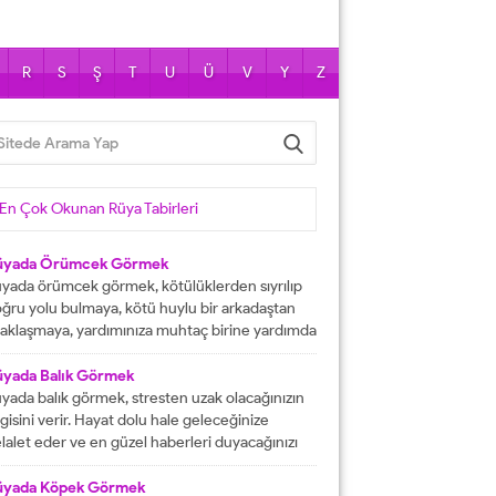
R
S
Ş
T
U
Ü
V
Y
Z
En Çok Okunan Rüya Tabirleri
üyada Örümcek Görmek
yada örümcek görmek, kötülüklerden sıyrılıp
ğru yolu bulmaya, kötü huylu bir arkadaştan
aklaşmaya, yardımınıza muhtaç birine yardımda
lunmaya işarettir. Rüyada örümcekler görmek
ni çok sayıda örümcekler görülmesi kısa
üyada Balık Görmek
manda haneye gelecek bolluk ve berekete,
yada balık görmek, stresten uzak olacağınızın
le içinden birine gelecek paraya tabir edilir.
lgisini verir. Hayat dolu hale geleceğinize
üyada evde örümcek görmek, düşmanı
lalet eder ve en güzel haberleri duyacağınızı
rafından kötülüğe uğramaya, sıkıntılar içine...
stermektedir. Büyük bir mutluluğa
aşacağınıza delalet eder ve kısmetlerinizin
üyada Köpek Görmek