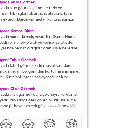
fat etmiş ise ihtiyacı olanlara yardım etmesi
üyada Altın Görmek
rektiğini...
yada altın görmek, nimetlerinizin ve
reketinizin giderek artacak olmasına işaret
mektedir. Darda kalmaktan kurtulacağınıza
lalet eder ve engelleri yok edeceğinizi
stermektedir. İyi bir hayata sahip olmanızın
üyada Namaz Kılmak
ündeki tüm pürüzlerin yok olacağını işaret
yada namaz kılmak, hayırlı bir rüyadır. Namaz
mektedir. Emeklerinizin heba olmayacağını
ddi ve manevi olarak yükselişe işaret eder.
steren rüyalardan birisi şeklinde
yasında namaz kıldığını gören kişi emellerine
tarılmaktadır. Rüyada altın bileklik görmek,
z zamanda ulaşır. Namaz, rüya da olsa kişinin
şarılarınızın giderek artacak olmasına delalet
neviyatının güçleneceğini ve Allah tarafından
üyada Tabut Görmek
mektedir....
vilen bir kişi olduğunu gösterir. Rüyalarımızda
yada tabut görmek kişinin sıkıntılarından,
rdüklerimiz çoğunlukla gerçek hayatla birebir
rluklarından, borçlarından kurtulmalarını işaret
tüşmezler. Rüyalarımızda...
er. Kinin bol kazanç sağlayacağı, rızık ve
lkiyet anlamına gelir. Rüya sırasında tabut
rmek aynı zaman da kişinin bahtının ve
üyada Çilek Görmek
nsının kapanmış olduğunu ifade eder. Rüyada
yada çilek görmek daha çok hayra yorulan bir
but görmek aynı zamanda kişinin yol hazırlığına
yadır. Rüyasında çilek gören bir kişi, helal mal
receği anlamına gelir....
zandığı, hayatının çok güzel olacağı, sevdiği
sanlarla karşılaşacağı ve maddi sorunlarını
mamen düzelteceğine işarettir. Rüyada görülen
lek, çoğunlukla aşkı ve tutkuyu da delalet eder.