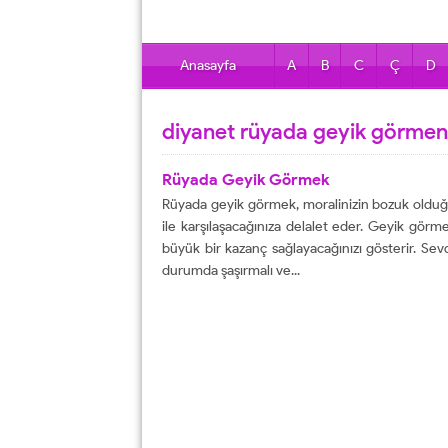
Anasayfa
A
B
C
Ç
D
diyanet rüyada geyik görmeni
Rüyada Geyik Görmek
Rüyada geyik görmek, moralinizin bozuk olduğu
ile karşılaşacağınıza delalet eder. Geyik görme
büyük bir kazanç sağlayacağınızı gösterir. Sevdiğ
durumda şaşırmalı ve...