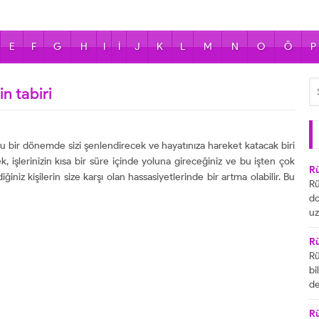
E
F
G
H
I
İ
J
K
L
M
N
O
Ö
P
n tabiri
 bir dönemde sizi şenlendirecek ve hayatınıza hareket katacak biri
k, işlerinizin kısa bir süre içinde yoluna gireceğiniz ve bu işten çok
R
iniz kişilerin size karşı olan hassasiyetlerinde bir artma olabilir. Bu
Rü
do
uz
bu
ya
R
za
Rü
ai
bi
R
de
ta
gö
ul
R