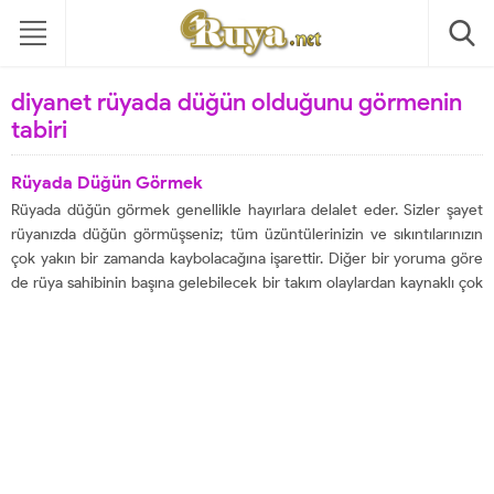
diyanet rüyada düğün olduğunu görmenin
tabiri
Rüyada Düğün Görmek
Rüyada düğün görmek genellikle hayırlara delalet eder. Sizler şayet
rüyanızda düğün görmüşseniz; tüm üzüntülerinizin ve sıkıntılarınızın
çok yakın bir zamanda kaybolacağına işarettir. Diğer bir yoruma göre
de rüya sahibinin başına gelebilecek bir takım olaylardan kaynaklı çok
üzüleceğine işaret ederken yalnız genel itibari ile düğün görmek,
rüyayı gören kişinin konumunun yükseleceği ve...