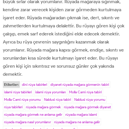
büyük sırlar olarak yorumlanır. Rüyada mağaraya sığınmak,
kendine zarar verecek kişiden zarar görmeden kurtulmaya
işaret eder. Rüyada mağaradan çıkmak ise, dert, sıkıntı ve
zahmetlerden kurtulmaya delalettir. Bu rüyayı gören kişi çok
çalışıp, emek sarf ederek istediğini elde edecek demektir.
Ayrıca bu rüya çevrenin saygınlığını kazanmak olarak
yorumlanır. Rüyada mağara kapısı görmek, endişe, sıkıntı ve
sorunlardan kısa sürede kurtulmayı işaret eder. Bu rüyayı
gören kişi için sıkıntısız ve sorunsuz günler çok yakında
demektir.
Etiketler:
dini rüya tabirleri
diyanet rüyada mağara görmenin tabiri
islami rüya tabirleri
islami rüya yorumları
Molla Cami rüya tabiri
Molla Cami rüya yorumu
Nablusi rüya tabiri
Nablusi rüya yorumu
rüya tabirleri
rüyada mağara görmek
rüyada mağara görmek diyanet
rüyada mağara görmek ne anlama gelir
rüyada mağara islami
rüyada mağara nasıl yorumlanır
rüyada mağara ne anlama gelir