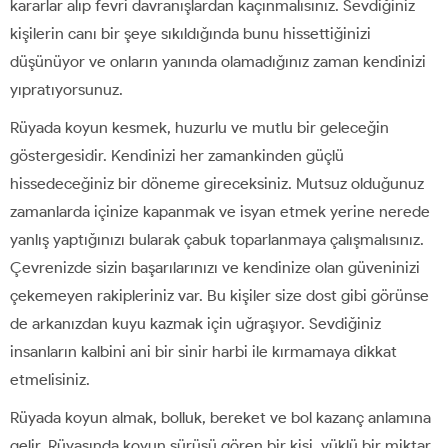
kararlar alıp fevri davranışlardan kaçınmalısınız. Sevdiğiniz
kişilerin canı bir şeye sıkıldığında bunu hissettiğinizi
düşünüyor ve onların yanında olamadığınız zaman kendinizi
yıpratıyorsunuz.
Rüyada koyun kesmek, huzurlu ve mutlu bir geleceğin
göstergesidir. Kendinizi her zamankinden güçlü
hissedeceğiniz bir döneme gireceksiniz. Mutsuz olduğunuz
zamanlarda içinize kapanmak ve isyan etmek yerine nerede
yanlış yaptığınızı bularak çabuk toparlanmaya çalışmalısınız.
Çevrenizde sizin başarılarınızı ve kendinize olan güveninizi
çekemeyen rakipleriniz var. Bu kişiler size dost gibi görünse
de arkanızdan kuyu kazmak için uğraşıyor. Sevdiğiniz
insanların kalbini ani bir sinir harbi ile kırmamaya dikkat
etmelisiniz.
Rüyada koyun almak, bolluk, bereket ve bol kazanç anlamına
gelir. Rüyasında koyun sürüsü gören bir kişi, yüklü bir miktar