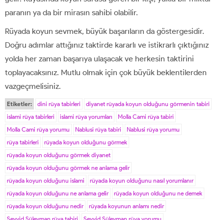
paranın ya da bir mirasın sahibi olabilir.
Rüyada koyun sevmek, büyük başarıların da göstergesidir.
Doğru adımlar attığınız taktirde kararlı ve istikrarlı çıktığınız
yolda her zaman başarıya ulaşacak ve herkesin taktirini
toplayacaksınız. Mutlu olmak için çok büyük beklentilerden
vazgeçmelisiniz.
Etiketler:
dini rüya tabirleri
diyanet rüyada koyun olduğunu görmenin tabiri
islami rüya tabirleri
islami rüya yorumları
Molla Cami rüya tabiri
Molla Cami rüya yorumu
Nablusi rüya tabiri
Nablusi rüya yorumu
rüya tabirleri
rüyada koyun olduğunu görmek
rüyada koyun olduğunu görmek diyanet
rüyada koyun olduğunu görmek ne anlama gelir
rüyada koyun olduğunu islami
rüyada koyun olduğunu nasıl yorumlanır
rüyada koyun olduğunu ne anlama gelir
rüyada koyun olduğunu ne demek
rüyada koyun olduğunu nedir
rüyada koyunun anlamı nedir
Seyyid Süleyman rüya tabiri
Seyyid Süleyman rüya yorumu