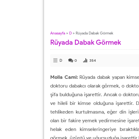
Anasayfa
»
D
»
Rüyada Dabak Görmek
Rüyada Dabak Görmek
D
0
354
Molla Cami:
Rüyada dabak yapan kimseyi
doktoru dabakcı olarak görmek, o dokto
şifa bulduğuna işarettir. Ancak o dokto
ve hileli bir kimse olduğuna işarettir. 
tehlikeden kurtulmasına, eğer din işleri
olan bir fakire yemek yedirmesine işaret
helak eden kimseleringeriye bıraktıkl
görmek, üzüntü ve uğursuzluğa işarettir.D