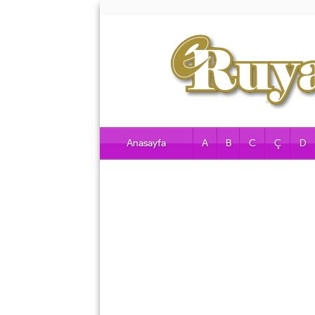
Anasayfa
A
B
C
Ç
D