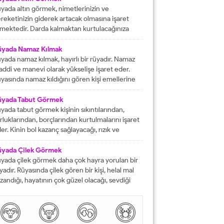
rektiğini...
yada altın görmek, nimetlerinizin ve
reketinizin giderek artacak olmasına işaret
mektedir. Darda kalmaktan kurtulacağınıza
lalet eder ve engelleri yok edeceğinizi
stermektedir. İyi bir hayata sahip olmanızın
üyada Namaz Kılmak
ündeki tüm pürüzlerin yok olacağını işaret
yada namaz kılmak, hayırlı bir rüyadır. Namaz
mektedir. Emeklerinizin heba olmayacağını
ddi ve manevi olarak yükselişe işaret eder.
steren rüyalardan birisi şeklinde
yasında namaz kıldığını gören kişi emellerine
tarılmaktadır. Rüyada altın bileklik görmek,
z zamanda ulaşır. Namaz, rüya da olsa kişinin
şarılarınızın giderek artacak olmasına delalet
neviyatının güçleneceğini ve Allah tarafından
üyada Tabut Görmek
mektedir....
vilen bir kişi olduğunu gösterir. Rüyalarımızda
yada tabut görmek kişinin sıkıntılarından,
rdüklerimiz çoğunlukla gerçek hayatla birebir
rluklarından, borçlarından kurtulmalarını işaret
tüşmezler. Rüyalarımızda...
er. Kinin bol kazanç sağlayacağı, rızık ve
lkiyet anlamına gelir. Rüya sırasında tabut
rmek aynı zaman da kişinin bahtının ve
üyada Çilek Görmek
nsının kapanmış olduğunu ifade eder. Rüyada
yada çilek görmek daha çok hayra yorulan bir
but görmek aynı zamanda kişinin yol hazırlığına
yadır. Rüyasında çilek gören bir kişi, helal mal
receği anlamına gelir....
zandığı, hayatının çok güzel olacağı, sevdiği
sanlarla karşılaşacağı ve maddi sorunlarını
mamen düzelteceğine işarettir. Rüyada görülen
lek, çoğunlukla aşkı ve tutkuyu da delalet eder.
şi rüyasında çilek gördü mü daha çok bol