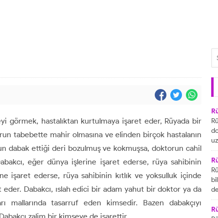
R
 görmek, hastalıktan kurtulmaya işaret eder, Rüyada bir
Rü
do
run tabebette mahir olmasına ve elinden birçok hastalanın
uz
run dabak ettiği deri bozulmuş ve kokmuşsa, doktorun cahil
bu
ya
R
Dabakcı, eğer dünya işlerine işaret ederse, rüya sahibinin
za
Rü
ne işaret ederse, rüya sahibinin kıtlık ve yoksulluk içinde
ai
bi
 eder. Dabakcı, ıslah edici bir adam yahut bir doktor ya da
R
de
ta
gö
arı mallarında tasarruf eden kimsedir. Bazen dabakçıyı
ul
R
abakcı zalim bir kimseye de işarettir.