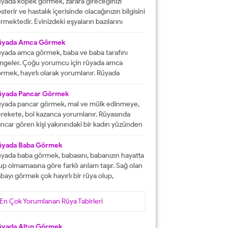
tacak olmasına işaret etmektedir. İşlerinizin
yada köpek görmek, zarara gireceğinizi
lunda gideceğini gösterirken, ömür boyu
sterir ve hastalık içerisinde olacağınızın bilgisini
recek olan konforlu bir hayatın varlığına delalet
rmektedir. Evinizdeki eşyaların bazılarını
er. Ağız tadınızı bozan faktörleri...
ybedeceğinize delalet etmektedir. Kuvvetsiz
r durumun içerisinde kalacağınızın ve rahatsızlık
üyada Amca Görmek
erisinde olacağınızın haberini vermektedir.
yada amca görmek, baba ve baba tarafını
reketsiz dönemlerin içerisinde olacağınızın
mgeler. Çoğu yorumcu için rüyada amca
lgisini verir ve kendinizi başarısız
rmek, hayırlı olarak yorumlanır. Rüyada
ssedeceğinize işaret olacaktır. Diğer yandan ise
casını gören kişi, kısa süre içerisinde
satlık yapacak olan kişilerden dolayı başınızın...
runlarını çözüp, huzura kavuşacak demektir.
üyada Pancar Görmek
er bu rüyayı gören kişinin sağlık sıkıntıları varsa,
yada pancar görmek, mal ve mülk edinmeye,
nlar çözüme ulaşacak olarak yorumlanır. İşsiz
rekete, bol kazanca yorumlanır. Rüyasında
an kişinin bu rüyayı görmesi hayırlı iş
ncar gören kişi yakınındaki bir kadın yüzünden
lacağını...
ra düşebilir, acı haber alabilir, başına gelecek
laya, üzüntüye ve kedere tabir edilebilir. Bekar
üyada Baba Görmek
risi rüyasında pancar görürse, yakın zamanda
yada baba görmek, babasını, babanızın hayatta
şanlanır yada evlenir. Evli birisinin gördüğü
up olmamasına göre farklı anlam taşır. Sağ olan
ncar rüyası, eşiyle kavgaya yada ayrılığa...
bayı görmek çok hayırlı bir rüya olup,
teklerinizin gerçekleşeceğini, helal kazanca
vuşacağınızı gösterir. Çünkü babalar kişiye
En Çok Yorumlanan Rüya Tabirleri
yat veren veren en değerli varlıklar, kişinin
şam kaynağıdır. Rüyayı gören kişinin babası
fat etmiş ise ihtiyacı olanlara yardım etmesi
üyada Altın Görmek