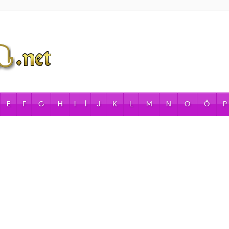
E
F
G
H
I
İ
J
K
L
M
N
O
Ö
P