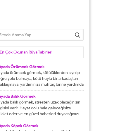
En Çok Okunan Rüya Tabirleri
üyada Örümcek Görmek
yada örümcek görmek, kötülüklerden sıyrılıp
ğru yolu bulmaya, kötü huylu bir arkadaştan
aklaşmaya, yardımınıza muhtaç birine yardımda
lunmaya işarettir. Rüyada örümcekler görmek
ni çok sayıda örümcekler görülmesi kısa
üyada Balık Görmek
manda haneye gelecek bolluk ve berekete,
yada balık görmek, stresten uzak olacağınızın
le içinden birine gelecek paraya tabir edilir.
lgisini verir. Hayat dolu hale geleceğinize
üyada evde örümcek görmek, düşmanı
lalet eder ve en güzel haberleri duyacağınızı
rafından kötülüğe uğramaya, sıkıntılar içine...
stermektedir. Büyük bir mutluluğa
aşacağınıza delalet eder ve kısmetlerinizin
üyada Köpek Görmek