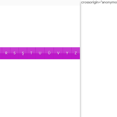
crossorigin="anonymo
R
S
Ş
T
U
Ü
V
Y
Z