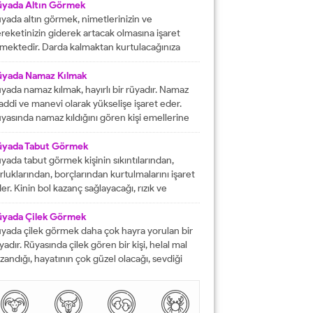
fat etmiş ise ihtiyacı olanlara yardım etmesi
üyada Altın Görmek
rektiğini...
yada altın görmek, nimetlerinizin ve
reketinizin giderek artacak olmasına işaret
mektedir. Darda kalmaktan kurtulacağınıza
lalet eder ve engelleri yok edeceğinizi
stermektedir. İyi bir hayata sahip olmanızın
üyada Namaz Kılmak
ündeki tüm pürüzlerin yok olacağını işaret
yada namaz kılmak, hayırlı bir rüyadır. Namaz
mektedir. Emeklerinizin heba olmayacağını
ddi ve manevi olarak yükselişe işaret eder.
steren rüyalardan birisi şeklinde
yasında namaz kıldığını gören kişi emellerine
tarılmaktadır. Rüyada altın bileklik görmek,
z zamanda ulaşır. Namaz, rüya da olsa kişinin
şarılarınızın giderek artacak olmasına delalet
neviyatının güçleneceğini ve Allah tarafından
üyada Tabut Görmek
mektedir....
vilen bir kişi olduğunu gösterir. Rüyalarımızda
yada tabut görmek kişinin sıkıntılarından,
rdüklerimiz çoğunlukla gerçek hayatla birebir
rluklarından, borçlarından kurtulmalarını işaret
tüşmezler. Rüyalarımızda...
er. Kinin bol kazanç sağlayacağı, rızık ve
lkiyet anlamına gelir. Rüya sırasında tabut
rmek aynı zaman da kişinin bahtının ve
üyada Çilek Görmek
nsının kapanmış olduğunu ifade eder. Rüyada
yada çilek görmek daha çok hayra yorulan bir
but görmek aynı zamanda kişinin yol hazırlığına
yadır. Rüyasında çilek gören bir kişi, helal mal
receği anlamına gelir....
zandığı, hayatının çok güzel olacağı, sevdiği
sanlarla karşılaşacağı ve maddi sorunlarını
mamen düzelteceğine işarettir. Rüyada görülen
lek, çoğunlukla aşkı ve tutkuyu da delalet eder.