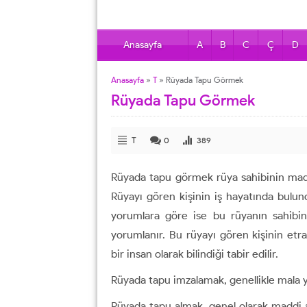
Anasayfa
A
B
C
Ç
D
Anasayfa
»
T
»
Rüyada Tapu Görmek
Rüyada Tapu Görmek
T
0
389
Rüyada tapu görmek rüya sahibinin maddi
Rüyayı gören kişinin iş hayatında bulund
yorumlara göre ise bu rüyanın sahibini
yorumlanır. Bu rüyayı gören kişinin etra
bir insan olarak bilindiği tabir edilir.
Rüyada tapu imzalamak, genellikle mala y
Rüyada tapu almak, genel olarak maddi a