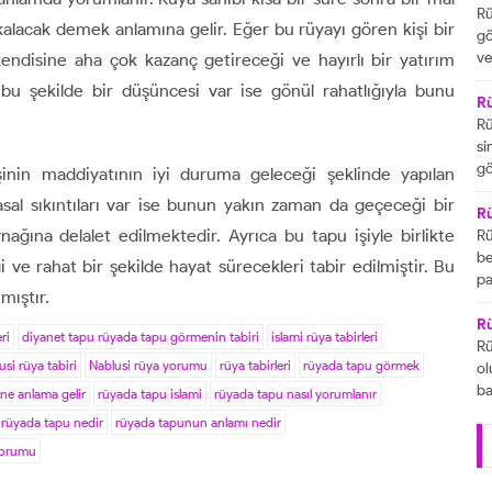
ar
Rü
alacak demek anlamına gelir. Eğer bu rüyayı gören kişi bir
yo
gö
sü
ve
endisine aha çok kazanç getireceği ve hayırlı bir yatırım
ed
ka
n bu şekilde bir düşüncesi var ise gönül rahatlığıyla bunu
bi
R
iç
Rü
Be
si
bi
gö
inin maddiyatının iyi duruma geleceği şeklinde yapılan
hi
am
sal sıkıntıları var ise bunun yakın zaman da geçeceği bir
fe
so
R
nağına delalet edilmektedir. Ayrıca bu tapu işiyle birlikte
Eğ
Rü
bu
be
 ve rahat bir şekilde hayat sürecekleri tabir edilmiştir. Bu
ol
pa
mıştır.
bu
da
be
R
ri
diyanet tapu rüyada tapu görmenin tabiri
islami rüya tabirleri
bi
Rü
usi rüya tabiri
Nablusi rüya yorumu
rüya tabirleri
rüyada tapu görmek
ni
ol
pa
ba
ne anlama gelir
rüyada tapu islami
rüyada tapu nasıl yorumlanır
is
rüyada tapu nedir
rüyada tapunun anlamı nedir
ka
yorumu
ha
ya