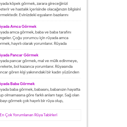
tacak olmasına işaret etmektedir. İşlerinizin
yada köpek görmek, zarara gireceğinizi
lunda gideceğini gösterirken, ömür boyu
sterir ve hastalık içerisinde olacağınızın bilgisini
recek olan konforlu bir hayatın varlığına delalet
rmektedir. Evinizdeki eşyaların bazılarını
er. Ağız tadınızı bozan faktörleri...
ybedeceğinize delalet etmektedir. Kuvvetsiz
r durumun içerisinde kalacağınızın ve rahatsızlık
üyada Amca Görmek
erisinde olacağınızın haberini vermektedir.
yada amca görmek, baba ve baba tarafını
reketsiz dönemlerin içerisinde olacağınızın
mgeler. Çoğu yorumcu için rüyada amca
lgisini verir ve kendinizi başarısız
rmek, hayırlı olarak yorumlanır. Rüyada
ssedeceğinize işaret olacaktır. Diğer yandan ise
casını gören kişi, kısa süre içerisinde
satlık yapacak olan kişilerden dolayı başınızın...
runlarını çözüp, huzura kavuşacak demektir.
üyada Pancar Görmek
er bu rüyayı gören kişinin sağlık sıkıntıları varsa,
yada pancar görmek, mal ve mülk edinmeye,
nlar çözüme ulaşacak olarak yorumlanır. İşsiz
rekete, bol kazanca yorumlanır. Rüyasında
an kişinin bu rüyayı görmesi hayırlı iş
ncar gören kişi yakınındaki bir kadın yüzünden
lacağını...
ra düşebilir, acı haber alabilir, başına gelecek
laya, üzüntüye ve kedere tabir edilebilir. Bekar
üyada Baba Görmek
risi rüyasında pancar görürse, yakın zamanda
yada baba görmek, babasını, babanızın hayatta
şanlanır yada evlenir. Evli birisinin gördüğü
up olmamasına göre farklı anlam taşır. Sağ olan
ncar rüyası, eşiyle kavgaya yada ayrılığa...
bayı görmek çok hayırlı bir rüya olup,
teklerinizin gerçekleşeceğini, helal kazanca
vuşacağınızı gösterir. Çünkü babalar kişiye
En Çok Yorumlanan Rüya Tabirleri
yat veren veren en değerli varlıklar, kişinin
şam kaynağıdır. Rüyayı gören kişinin babası