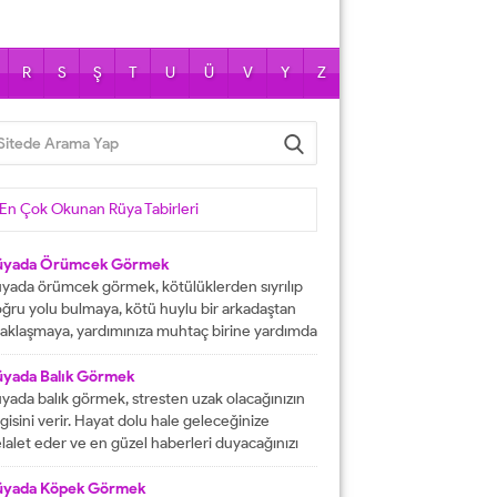
R
S
Ş
T
U
Ü
V
Y
Z
En Çok Okunan Rüya Tabirleri
üyada Örümcek Görmek
yada örümcek görmek, kötülüklerden sıyrılıp
ğru yolu bulmaya, kötü huylu bir arkadaştan
aklaşmaya, yardımınıza muhtaç birine yardımda
lunmaya işarettir. Rüyada örümcekler görmek
ni çok sayıda örümcekler görülmesi kısa
üyada Balık Görmek
manda haneye gelecek bolluk ve berekete,
yada balık görmek, stresten uzak olacağınızın
le içinden birine gelecek paraya tabir edilir.
lgisini verir. Hayat dolu hale geleceğinize
üyada evde örümcek görmek, düşmanı
lalet eder ve en güzel haberleri duyacağınızı
rafından kötülüğe uğramaya, sıkıntılar içine...
stermektedir. Büyük bir mutluluğa
aşacağınıza delalet eder ve kısmetlerinizin
üyada Köpek Görmek