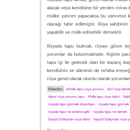
alacak veya kendisine bir yerden miras k
mülke yatırım yapacaksa bu yatırımın k
olacağı tabir edilmiştir. Rüya sahibini
yapabilir ve mülk edinebilir demektir.
Rüyada tapu bulmak, rüyayı gören kiş
yorumlar da bulunmaktadır. Kişinin para
tapu işi ile gelecek olan bir kazanç kay
kendisinin ve ailesinin de refaha ereceği
rüya genel olarak olumlu olarak yorumlan
Etiketler:
aMolla tapu rüya yorumu
dini rüya tabirle
islami rüya yorumu tapu
Molla tapu rüya tabiri
Nabl
rüyada tapu görmek diyantapu
rüyada tapu görmek 
rüyada tapu ne anlama gelir
rüyada tapu ne demek
Seyyid Süleyman rüya tabiri
Seyyid Süleyman rüya 