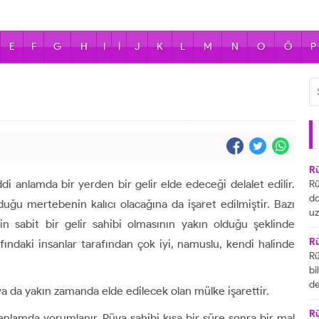
E
F
G
H
I
İ
J
K
L
M
N
O
Ö
P
R
 anlamda bir yerden bir gelir elde edeceği delalet edilir.
Rü
do
uğu mertebenin kalıcı olacağına da işaret edilmiştir. Bazı
uz
n sabit bir gelir sahibi olmasının yakın olduğu şeklinde
bu
ya
R
fındaki insanlar tarafından çok iyi, namuslu, kendi halinde
za
Rü
ai
bi
R
de
a da yakın zamanda elde edilecek olan mülke işarettir.
ta
gö
ul
R
nlamda yorumlanır. Rüya sahibi kısa bir süre sonra bir mal