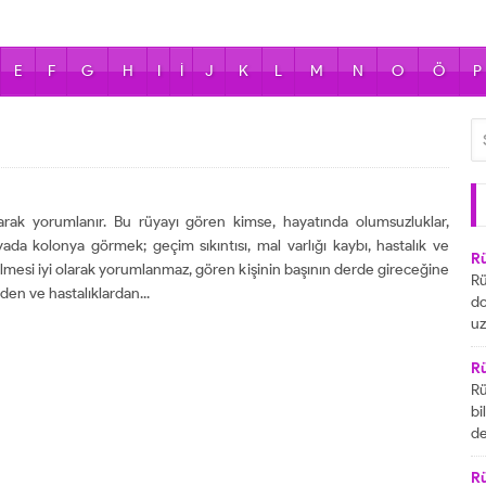
E
F
G
H
I
İ
J
K
L
M
N
O
Ö
P
arak yorumlanır. Bu rüyayı gören kimse, hayatında olumsuzluklar,
üyada kolonya görmek; geçim sıkıntısı, mal varlığı kaybı, hastalık ve
R
ülmesi iyi olarak yorumlanmaz, gören kişinin başının derde gireceğine
Rü
den ve hastalıklardan...
do
uz
bu
ya
R
za
Rü
ai
bi
R
de
ta
gö
ul
R