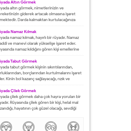
fat etmiş ise ihtiyacı olanlara yardım etmesi
üyada Altın Görmek
rektiğini...
yada altın görmek, nimetlerinizin ve
reketinizin giderek artacak olmasına işaret
mektedir. Darda kalmaktan kurtulacağınıza
lalet eder ve engelleri yok edeceğinizi
stermektedir. İyi bir hayata sahip olmanızın
üyada Namaz Kılmak
ündeki tüm pürüzlerin yok olacağını işaret
yada namaz kılmak, hayırlı bir rüyadır. Namaz
mektedir. Emeklerinizin heba olmayacağını
ddi ve manevi olarak yükselişe işaret eder.
steren rüyalardan birisi şeklinde
yasında namaz kıldığını gören kişi emellerine
tarılmaktadır. Rüyada altın bileklik görmek,
z zamanda ulaşır. Namaz, rüya da olsa kişinin
şarılarınızın giderek artacak olmasına delalet
neviyatının güçleneceğini ve Allah tarafından
üyada Tabut Görmek
mektedir....
vilen bir kişi olduğunu gösterir. Rüyalarımızda
yada tabut görmek kişinin sıkıntılarından,
rdüklerimiz çoğunlukla gerçek hayatla birebir
rluklarından, borçlarından kurtulmalarını işaret
tüşmezler. Rüyalarımızda...
er. Kinin bol kazanç sağlayacağı, rızık ve
lkiyet anlamına gelir. Rüya sırasında tabut
rmek aynı zaman da kişinin bahtının ve
üyada Çilek Görmek
nsının kapanmış olduğunu ifade eder. Rüyada
yada çilek görmek daha çok hayra yorulan bir
but görmek aynı zamanda kişinin yol hazırlığına
yadır. Rüyasında çilek gören bir kişi, helal mal
receği anlamına gelir....
zandığı, hayatının çok güzel olacağı, sevdiği
sanlarla karşılaşacağı ve maddi sorunlarını
mamen düzelteceğine işarettir. Rüyada görülen
lek, çoğunlukla aşkı ve tutkuyu da delalet eder.