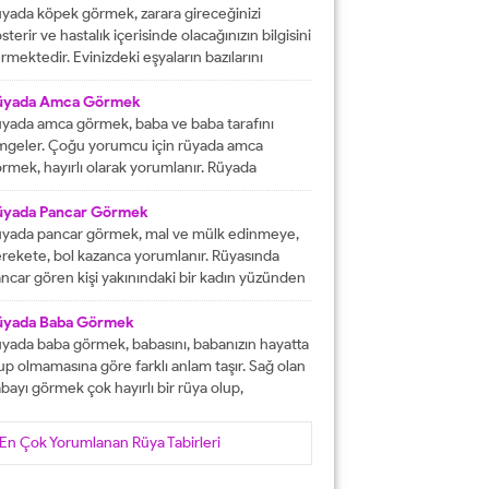
tacak olmasına işaret etmektedir. İşlerinizin
yada köpek görmek, zarara gireceğinizi
lunda gideceğini gösterirken, ömür boyu
sterir ve hastalık içerisinde olacağınızın bilgisini
recek olan konforlu bir hayatın varlığına delalet
rmektedir. Evinizdeki eşyaların bazılarını
er. Ağız tadınızı bozan faktörleri...
ybedeceğinize delalet etmektedir. Kuvvetsiz
r durumun içerisinde kalacağınızın ve rahatsızlık
üyada Amca Görmek
erisinde olacağınızın haberini vermektedir.
yada amca görmek, baba ve baba tarafını
reketsiz dönemlerin içerisinde olacağınızın
mgeler. Çoğu yorumcu için rüyada amca
lgisini verir ve kendinizi başarısız
rmek, hayırlı olarak yorumlanır. Rüyada
ssedeceğinize işaret olacaktır. Diğer yandan ise
casını gören kişi, kısa süre içerisinde
satlık yapacak olan kişilerden dolayı başınızın...
runlarını çözüp, huzura kavuşacak demektir.
üyada Pancar Görmek
er bu rüyayı gören kişinin sağlık sıkıntıları varsa,
yada pancar görmek, mal ve mülk edinmeye,
nlar çözüme ulaşacak olarak yorumlanır. İşsiz
rekete, bol kazanca yorumlanır. Rüyasında
an kişinin bu rüyayı görmesi hayırlı iş
ncar gören kişi yakınındaki bir kadın yüzünden
lacağını...
ra düşebilir, acı haber alabilir, başına gelecek
laya, üzüntüye ve kedere tabir edilebilir. Bekar
üyada Baba Görmek
risi rüyasında pancar görürse, yakın zamanda
yada baba görmek, babasını, babanızın hayatta
şanlanır yada evlenir. Evli birisinin gördüğü
up olmamasına göre farklı anlam taşır. Sağ olan
ncar rüyası, eşiyle kavgaya yada ayrılığa...
bayı görmek çok hayırlı bir rüya olup,
teklerinizin gerçekleşeceğini, helal kazanca
vuşacağınızı gösterir. Çünkü babalar kişiye
En Çok Yorumlanan Rüya Tabirleri
yat veren veren en değerli varlıklar, kişinin
şam kaynağıdır. Rüyayı gören kişinin babası