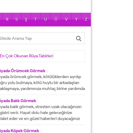
R
S
Ş
T
U
Ü
V
Y
Z
En Çok Okunan Rüya Tabirleri
üyada Örümcek Görmek
yada örümcek görmek, kötülüklerden sıyrılıp
ğru yolu bulmaya, kötü huylu bir arkadaştan
aklaşmaya, yardımınıza muhtaç birine yardımda
lunmaya işarettir. Rüyada örümcekler görmek
ni çok sayıda örümcekler görülmesi kısa
üyada Balık Görmek
manda haneye gelecek bolluk ve berekete,
yada balık görmek, stresten uzak olacağınızın
le içinden birine gelecek paraya tabir edilir.
lgisini verir. Hayat dolu hale geleceğinize
üyada evde örümcek görmek, düşmanı
lalet eder ve en güzel haberleri duyacağınızı
rafından kötülüğe uğramaya, sıkıntılar içine...
stermektedir. Büyük bir mutluluğa
aşacağınıza delalet eder ve kısmetlerinizin
üyada Köpek Görmek