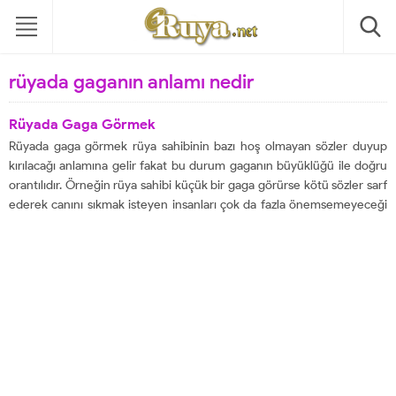
rüyada gaganın anlamı nedir
Rüyada Gaga Görmek
Rüyada gaga görmek rüya sahibinin bazı hoş olmayan sözler duyup
kırılacağı anlamına gelir fakat bu durum gaganın büyüklüğü ile doğru
orantılıdır. Örneğin rüya sahibi küçük bir gaga görürse kötü sözler sarf
ederek canını sıkmak isteyen insanları çok da fazla önemsemeyeceği
anlamına geliyor. Ayrıca gaga kendi vücudunda bir yerde duruyor ise,...