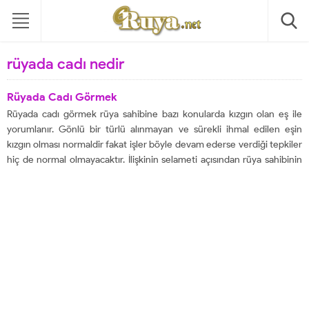
rüyada cadı nedir
Rüyada Cadı Görmek
Rüyada cadı görmek rüya sahibine bazı konularda kızgın olan eş ile
yorumlanır. Gönlü bir türlü alınmayan ve sürekli ihmal edilen eşin
kızgın olması normaldir fakat işler böyle devam ederse verdiği tepkiler
hiç de normal olmayacaktır. İlişkinin selameti açısından rüya sahibinin
eşinin gönlünü en kısa zamanda alması gerekir. Bazı rüya yorumcuları...